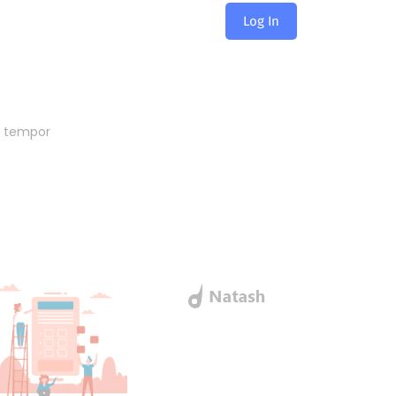
Log In
tter
d tempor